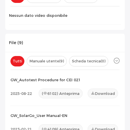
Configurazione(
0
)
Nessun dato video disponibile
File (
9
)
Tutti
Manuale utente
(9)
Scheda tecnica
(0)
Certificato
(0)
Elenco di compatibilità
(0)
GW_Autotest Procedure for CEI 021
Documento di manutenzione
(0)
Altro
(0)
2025-08-22
(
6102
) Anteprima
Download
GW_SolarGo_User Manual-EN
2023-02-21
(
4109
) Anteprima
Download