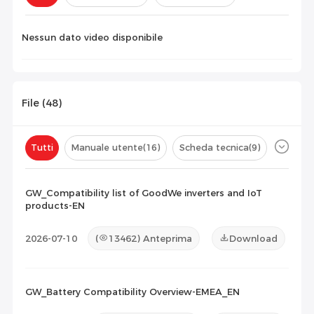
Configurazione(
0
)
Nessun dato video disponibile
File (
48
)
Tutti
Manuale utente
(16)
Scheda tecnica
(9)
Certificato
(14)
Elenco di compatibilità
(9)
GW_Compatibility list of GoodWe inverters and IoT
products-EN
Documento di manutenzione
(0)
Altro
(0)
2026-07-10
(
13462
) Anteprima
Download
GW_Battery Compatibility Overview-EMEA_EN