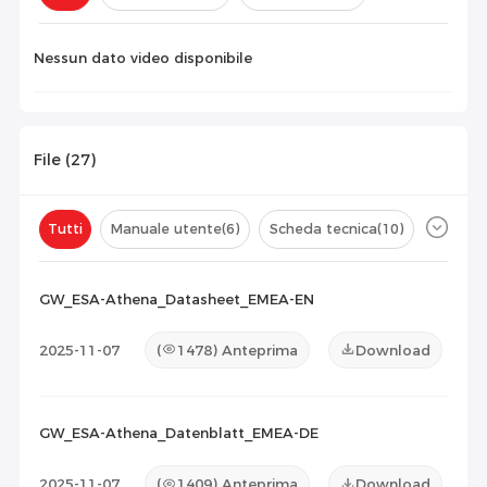
Configurazione(
0
)
Nessun dato video disponibile
File (
27
)
Tutti
Manuale utente
(6)
Scheda tecnica
(10)
Certificato
(11)
Elenco di compatibilità
(0)
GW_ESA-Athena_Datasheet_EMEA-EN
Documento di manutenzione
(0)
Altro
(0)
2025-11-07
(
1478
) Anteprima
Download
GW_ESA-Athena_Datenblatt_EMEA-DE
2025-11-07
(
1409
) Anteprima
Download