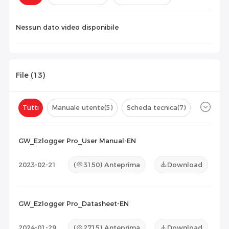
Configurazione(
0
)
Nessun dato video disponibile
File (
13
)
Tutti
Manuale utente
(5)
Scheda tecnica
(7)
Certificato
(1)
Elenco di compatibilità
(0)
GW_Ezlogger Pro_User Manual-EN
Documento di manutenzione
(0)
Altro
(0)
2023-02-21
(
3150
) Anteprima
Download
GW_Ezlogger Pro_Datasheet-EN
2024-01-29
(
2715
) Anteprima
Download