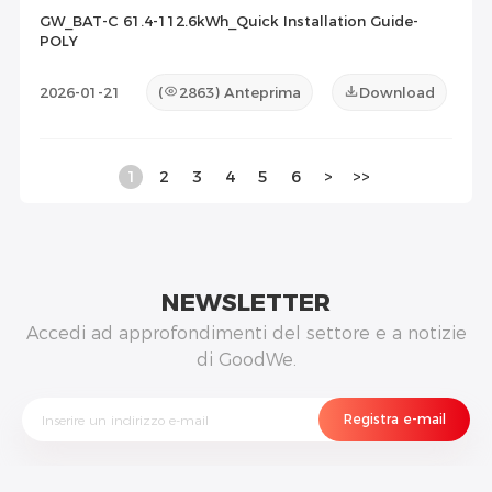
GW_BAT-C 61.4-112.6kWh_Quick Installation Guide-
POLY
2026-01-21
(
2863
) Anteprima
Download
1
2
3
4
5
6
>
>>
NEWSLETTER
Accedi ad approfondimenti del settore e a notizie
di GoodWe.