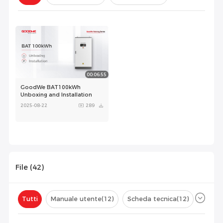
Configurazione(
0
)
00:06:55
GoodWe BAT100kWh
Unboxing and Installation
2025-08-22
289
File (
42
)
Tutti
Manuale utente
(12)
Scheda tecnica
(12)
Certificato
(8)
Elenco di compatibilità
(9)