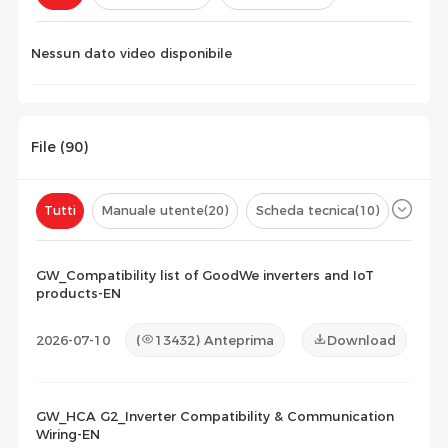
Configurazione(
0
)
Nessun dato video disponibile
File (
90
)
Tutti
Manuale utente
(20)
Scheda tecnica
(10)
Certificato
(41)
Elenco di compatibilità
(19)
GW_Compatibility list of GoodWe inverters and IoT
products-EN
Documento di manutenzione
(0)
Altro
(0)
2026-07-10
(
13432
) Anteprima
Download
GW_HCA G2_Inverter Compatibility & Communication
Wiring-EN