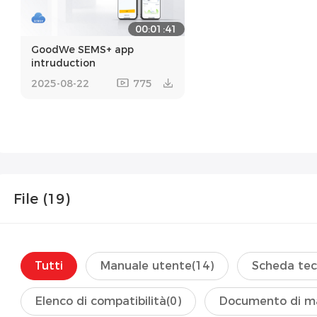
00:01:41
GoodWe SEMS+ app
intruduction
2025-08-22
775
File (
19
)
Tutti
Manuale utente
(14)
Scheda tec
Elenco di compatibilità
(0)
Documento di m