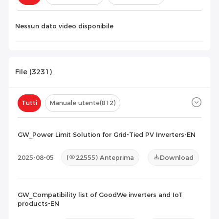
Configurazione(
0
)
Nessun dato video disponibile
File (
3231
)
Tutti
Manuale utente
(812)
Scheda tecnica
(982)
Certificato
(1414)
GW_Power Limit Solution for Grid-Tied PV Inverters-EN
Elenco di compatibilità
(19)
2025-08-05
(
22555
) Anteprima
Download
Documento di manutenzione
(4)
Altro
(0)
GW_Compatibility list of GoodWe inverters and IoT
products-EN