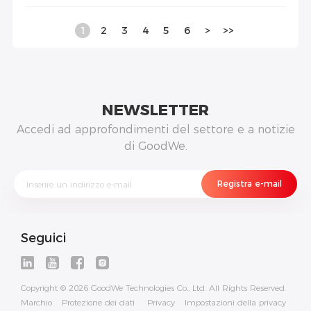
1
2
3
4
5
6
>
>>
NEWSLETTER
Accedi ad approfondimenti del settore e a notizie
di GoodWe.
Seguici
Copyright © 2026 GoodWe Technologies Co., Ltd. All Rights Reserved.
Marchio
Protezione dei dati
Privacy
Impostazioni della privacy