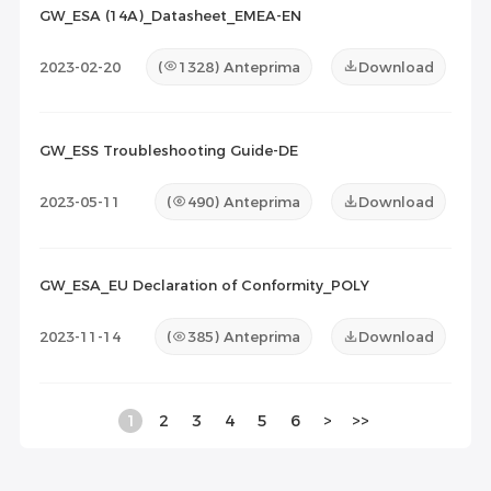
GW_ESA (14A)_Datasheet_EMEA-EN
2023-02-20
(
1328
) Anteprima
Download
GW_ESS Troubleshooting Guide-DE
2023-05-11
(
490
) Anteprima
Download
GW_ESA_EU Declaration of Conformity_POLY
2023-11-14
(
385
) Anteprima
Download
1
2
3
4
5
6
>
>>