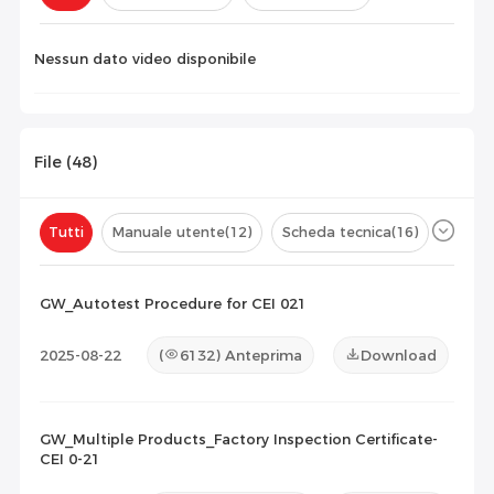
Configurazione(
0
)
Nessun dato video disponibile
File (
48
)
Tutti
Manuale utente
(12)
Scheda tecnica
(16)
Certificato
(20)
Elenco di compatibilità
(0)
GW_Autotest Procedure for CEI 021
Documento di manutenzione
(0)
Altro
(0)
2025-08-22
(
6132
) Anteprima
Download
GW_Multiple Products_Factory Inspection Certificate-
CEI 0-21