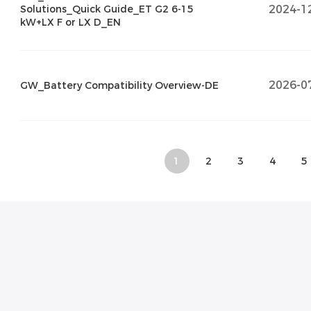
2024-1
Solutions_Quick Guide_ET G2 6-15
kW+LX F or LX D_EN
2026-0
GW_Battery Compatibility Overview-DE
1
2
3
4
5