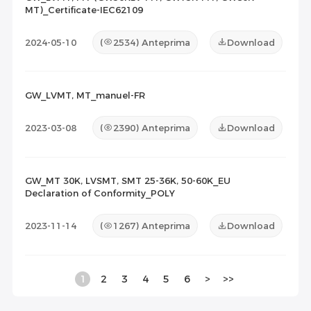
MT)_Certificate-IEC62109
2024-05-10
(
2534
) Anteprima
Download
GW_LVMT, MT_manuel-FR
2023-03-08
(
2390
) Anteprima
Download
GW_MT 30K, LVSMT, SMT 25-36K, 50-60K_EU
Declaration of Conformity_POLY
2023-11-14
(
1267
) Anteprima
Download
1
2
3
4
5
6
>
>>