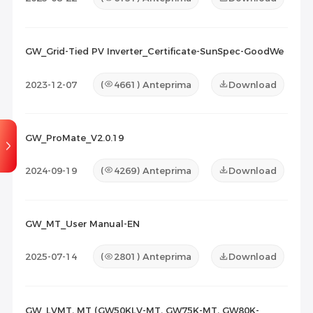
GW_Grid-Tied PV Inverter_Certificate-SunSpec-GoodWe
2023-12-07
(
4661
) Anteprima
Download
GW_ProMate_V2.0.19
2024-09-19
(
4269
) Anteprima
Download
GW_MT_User Manual-EN
2025-07-14
(
2801
) Anteprima
Download
GW_LVMT, MT (GW50KLV-MT, GW75K-MT, GW80K-