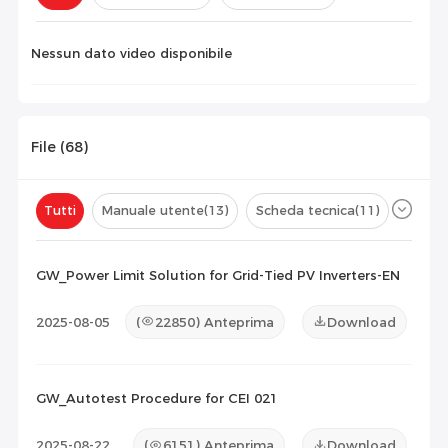
Configurazione(
0
)
Nessun dato video disponibile
File (
68
)
Tutti
Manuale utente
(13)
Scheda tecnica
(11)
Certificato
(44)
Elenco di compatibilità
(0)
GW_Power Limit Solution for Grid-Tied PV Inverters-EN
Documento di manutenzione
(0)
Altro
(0)
2025-08-05
(
22850
) Anteprima
Download
GW_Autotest Procedure for CEI 021
2025-08-22
(
6151
) Anteprima
Download