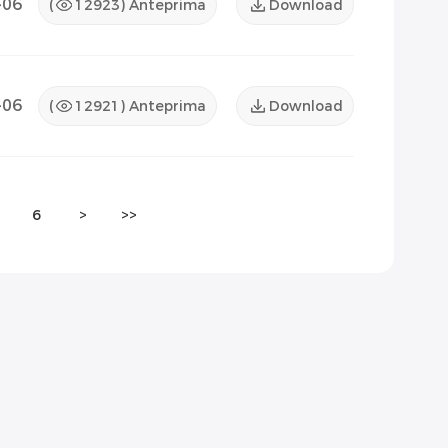
-06
(
12923
) Anteprima
Download
-06
(
12921
) Anteprima
Download
6
>
>>