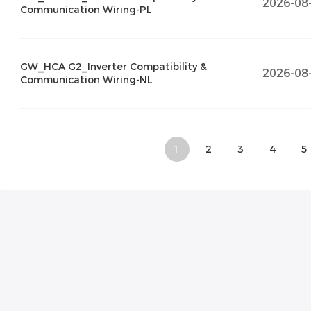
2026-08
Communication Wiring-PL
GW_HCA G2_Inverter Compatibility &
2026-08
Communication Wiring-NL
1
2
3
4
5