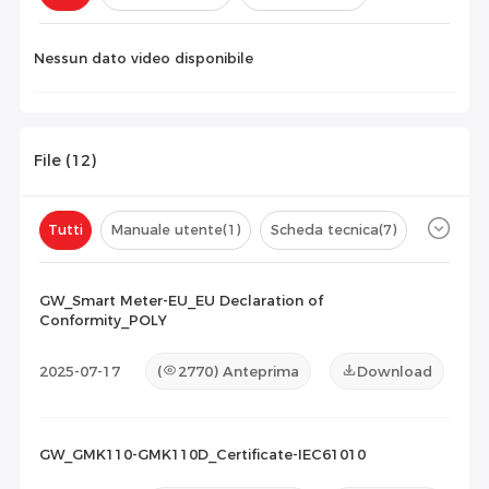
Configurazione(
0
)
Nessun dato video disponibile
File (
12
)
Tutti
Manuale utente
(1)
Scheda tecnica
(7)
Certificato
(4)
Elenco di compatibilità
(0)
GW_Smart Meter-EU_EU Declaration of
Conformity_POLY
Documento di manutenzione
(0)
Altro
(0)
2025-07-17
(
2770
) Anteprima
Download
GW_GMK110-GMK110D_Certificate-IEC61010