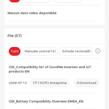
Configurazione(
0
)
Nessun dato video disponibile
File (
57
)
Tutti
Manuale utente
(15)
Scheda tecnica
(8)
Certificato
(25)
Elenco di compatibilità
(9)
GW_Compatibility list of GoodWe inverters and IoT
products-EN
Documento di manutenzione
(0)
Altro
(0)
2026-07-10
(
13475
) Anteprima
Download
GW_Battery Compatibility Overview-EMEA_EN