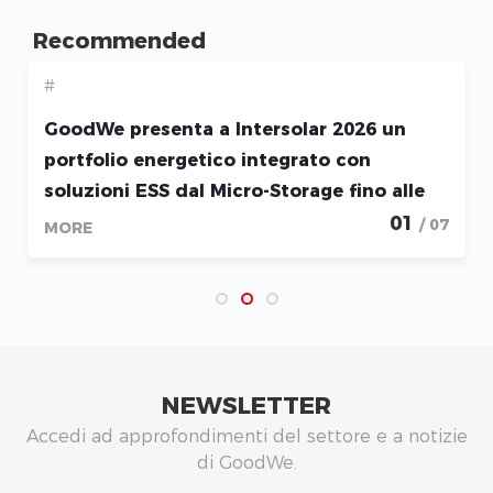
Recommended
#
GoodWe presenta a Intersolar 2026 un
portfolio energetico integrato con
soluzioni ESS dal Micro-Storage fino alle
applicazioni Utility-Scale
01
/ 07
MORE
NEWSLETTER
Accedi ad approfondimenti del settore e a notizie
di GoodWe.