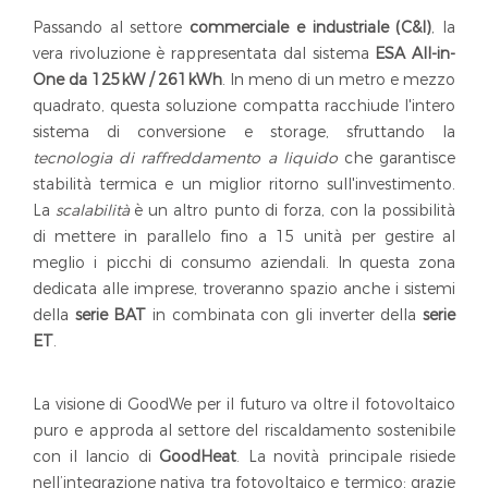
Passando al settore
commerciale e industriale (C&I)
, la
vera rivoluzione è rappresentata dal sistema
ESA All-in-
One da 125kW / 261kWh
. In meno di un metro e mezzo
quadrato, questa soluzione compatta racchiude l'intero
sistema di conversione e storage, sfruttando la
tecnologia di raffreddamento a liquido
che garantisce
stabilità termica e un miglior ritorno sull'investimento.
La
scalabilità
è un altro punto di forza, con la possibilità
di mettere in parallelo fino a 15 unità per gestire al
meglio i picchi di consumo aziendali. In questa zona
dedicata alle imprese, troveranno spazio anche i sistemi
della
serie BAT
in combinata con gli inverter della
serie
ET
.
La visione di GoodWe per il futuro va oltre il fotovoltaico
puro e approda al settore del riscaldamento sostenibile
con il lancio di
GoodHeat
. La novità principale risiede
nell’integrazione nativa tra fotovoltaico e termico: grazie