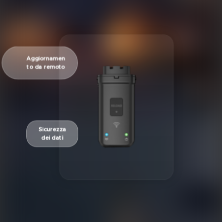
Aggiornamen
to da remoto
Sicurezza
dei dati