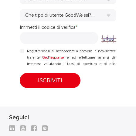
Che tipo di utente GoodWe sei?...
Immetti il codice di verifica
*
Registrandosi, si acconsente a ricevere la newsletter
tramite
GetResponse
e ad effettuare analisi di
interesse valutando i tassi di apertura e di clic
individuali. Potete revocare il vostro consenso in
qualsiasi momento, con effetto per il futuro e senza
fornire motivazioni, ad esempio cliccando sul link
di cancellazione alla fine di ogni newsletter.
Ulteriori informazioni sul trattamento dei vostri dati
sono disponibili nella nostra
informativa sulla privacy
.
Seguici